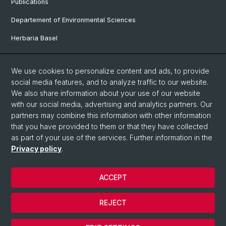
Publications
Departement of Environmental Sciences
Herbaria Basel
Faculty of Science
We use cookies to personalize content and ads, to provide
GLORIA
social media features, and to analyze traffic to our website.
MIREN
We also share information about your use of our website
with our social media, advertising and analytics partners. Our
partners may combine this information with other information
Social Media
that you have provided to them or that they have collected
as part of your use of the services. Further information in the
Twitter
Privacy policy
.
ACCEPT
© University of Basel
Privacy Policy
REJECT
Legal Notice
Cookies